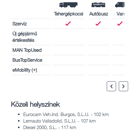
Tehergépkocsi
Autóbusz
Van
Szerviz
Új gépjármű
értékesítés
MAN TopUsed
BusTopService
eMobility (+)
Közeli helyszínek
Eurocam Veh.Ind. Burgos, S.L.U. - 102 km
Lemauto Valladolid, S.L.U. - 107 km
Diesel 2000, S.L. - 117 km