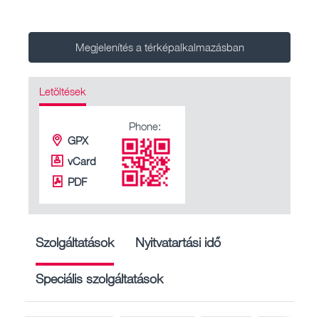
Megjelenítés a térképalkalmazásban
Letöltések
Phone:
GPX
vCard
PDF
Szolgáltatások
Nyitvatartási idő
Speciális szolgáltatások