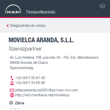
HU
Támpontkeresés
Megszakítás és vissza
MOVIELCA ARANDA, S.L.L.
Szervizpartner
Av. Luis Mateos 108, parcela 45 - Pol. Ind. Allendeduero
09400 Aranda de Duero
Spanyolország
+34 (947) 50 81 40
+34 (947) 54 65 80
jefepostventa.es0031@es.man-mn.com
http://red.maniberia.net/movielca/
Zárva
-- – --