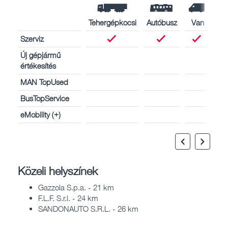
Tehergépkocsi
Autóbusz
Van
Szerviz
Új gépjármű
értékesítés
MAN TopUsed
BusTopService
eMobility (+)
Közeli helyszínek
Gazzola S.p.a. - 21 km
F.L.F. S.r.l. - 24 km
SANDONAUTO S.R.L. - 26 km