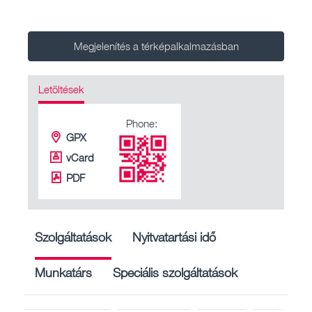
Megjelenítés a térképalkalmazásban
Letöltések
Phone:
GPX
vCard
PDF
Szolgáltatások
Nyitvatartási idő
Munkatárs
Speciális szolgáltatások