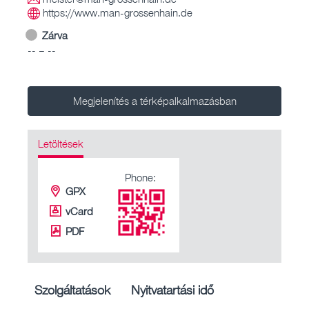
https://www.man-grossenhain.de
Zárva
-- – --
Megjelenítés a térképalkalmazásban
Letöltések
Phone:
GPX
vCard
PDF
Szolgáltatások
Nyitvatartási idő