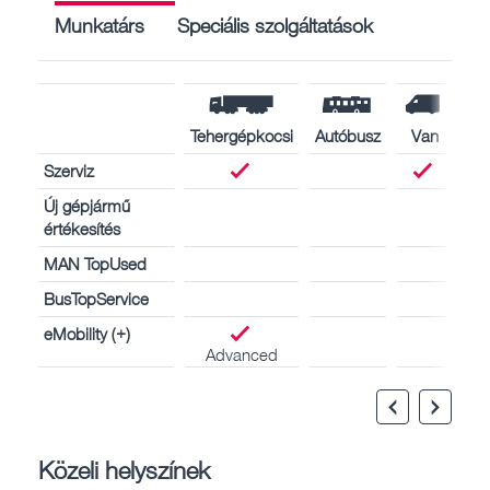
Munkatárs
Speciális szolgáltatások
Tehergépkocsi
Autóbusz
Van
Szerviz
Új gépjármű
értékesítés
MAN TopUsed
BusTopService
eMobility (+)
Advanced
Közeli helyszínek