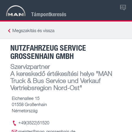
HU
Támpontkeresés
Megszakítás és vissza
NUTZFAHRZEUG SERVICE
GROSSENHAIN GMBH
Szervizpartner
A kereskedő értékesítési helye
"MAN
Truck & Bus Service und Verkauf
Vertriebsregion Nord-Ost"
Eichenallee 15
01558 Großenhain
Németország
+49(3522)51520
meister@man-grossenhain.de