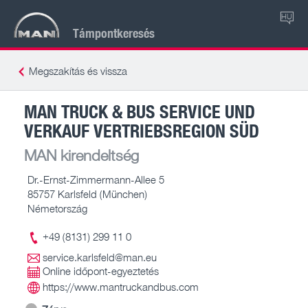
HU
Támpontkeresés
Megszakítás és vissza
MAN TRUCK & BUS SERVICE UND
VERKAUF VERTRIEBSREGION SÜD
MAN kirendeltség
Dr.-Ernst-Zimmermann-Allee 5
85757 Karlsfeld (München)
Németország
+49 (8131) 299 11 0
service.karlsfeld@man.eu
Online időpont-egyeztetés
https://www.mantruckandbus.com