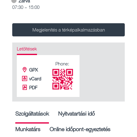
Zárva
07:30 – 15:00
Megjelenítés a térképalkalmazásban
Letöltések
Phone:
GPX
vCard
PDF
Szolgáltatások
Nyitvatartási idő
Munkatárs
Online időpont-egyeztetés