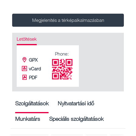
Megjelenítés a térképalkalmazásban
Letöltések
Phone:
GPX
vCard
PDF
Szolgáltatások
Nyitvatartási idő
Munkatárs
Speciális szolgáltatások