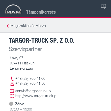
HU
Támpontkeresés
Megszakítás és vissza
TARGOR-TRUCK SP. Z O.O.
Szervizpartner
Ławy 97
07-411 Rzekuń
Lengyelország
+48 (29) 765 41 00
+48 (29) 765 41 50
serwis@targor-truck.pl
http://www.targor-truck.pl
Zárva
07:00 – 15:00