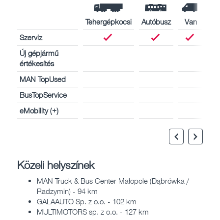
Tehergépkocsi
Autóbusz
Van
Szerviz
Új gépjármű
értékesítés
MAN TopUsed
BusTopService
eMobility (+)
Közeli helyszínek
MAN Truck & Bus Center Małopole (Dąbrówka /
Radzymin) - 94 km
GALAAUTO Sp. z o.o. - 102 km
MULTIMOTORS sp. z o.o. - 127 km