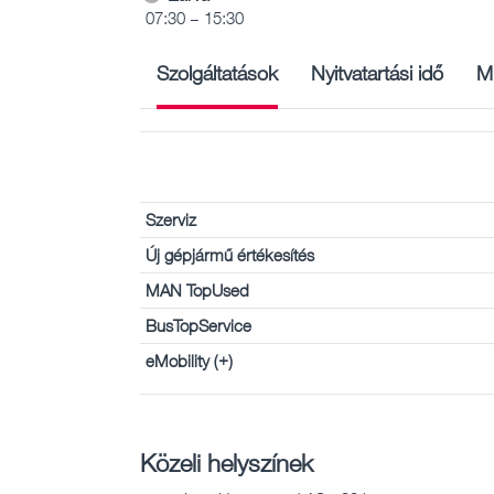
07:30 – 15:30
Szolgáltatások
Nyitvatartási idő
M
Szerviz
Új gépjármű értékesítés
MAN TopUsed
BusTopService
eMobility (+)
Közeli helyszínek