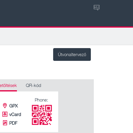
HU
Útvonaltervező
etöltések
QR-kód
Phone:
GPX
vCard
PDF