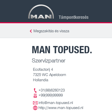
Támpontkeresés
Megszakítás és vissza
MAN TOPUSED.
Szervizpartner
Ecofactorij 4
7325 WC Apeldoorn
Hollandia
+31(88)6260123
+99(999)99999
info@man-topused.nl
http://www.man-topused.nl