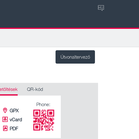
HU
Útvonaltervező
etöltések
QR-kód
Phone:
GPX
vCard
PDF