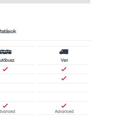
ltatások
utóbusz
Van
dvanced
Advanced