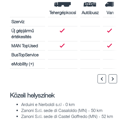
Tehergépkocsi
Autóbusz
Van
Szerviz
Új gépjármű
értékesítés
MAN TopUsed
BusTopService
eMobility (+)
Közeli helyszínek
Arduini e Nerboldi s.r.l - 0 km
Zanoni S.r.l. sede di Casaloldo (MN) - 50 km
Zanoni S.r.l. sede di Castel Goffredo (MN) - 52 km