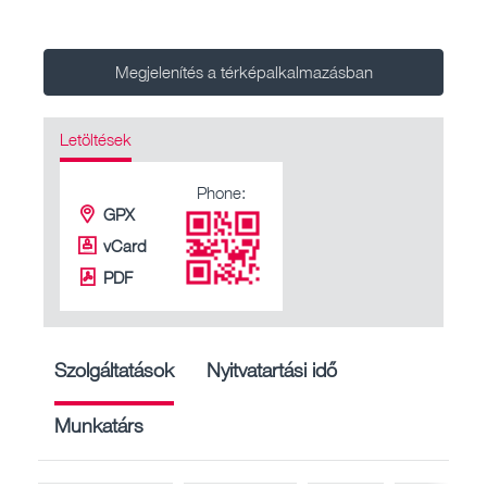
Megjelenítés a térképalkalmazásban
Letöltések
Phone:
GPX
vCard
PDF
Szolgáltatások
Nyitvatartási idő
Munkatárs