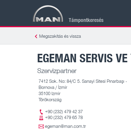
Támpontkeresés
Megszakítás és vissza
EGEMAN SERVIS VE 
Szervizpartner
7412 Sok. No: 84/C 5. Sanayi Sitesi Pınarbaşı -
Bornova / İzmir
35100 Izmir
Törökország
+90 (232) 479 42 37
+90 (232) 479 65 78
egeman@man.com.tr