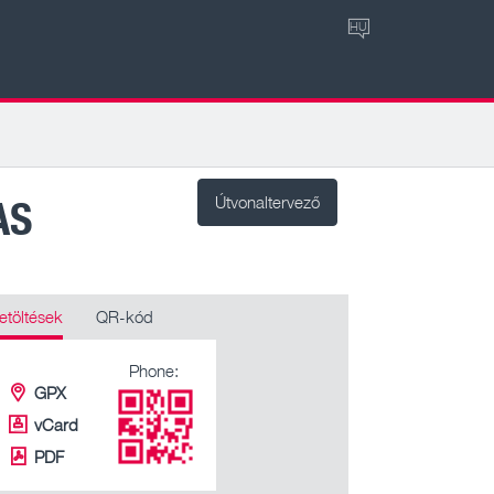
HU
AS
Útvonaltervező
etöltések
QR-kód
Phone:
GPX
vCard
PDF