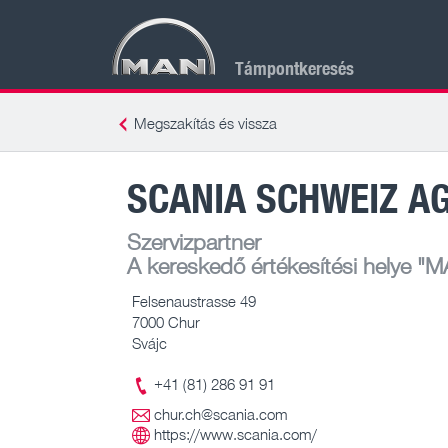
Támpontkeresés
Megszakítás és vissza
SCANIA SCHWEIZ A
Szervizpartner
A kereskedő értékesítési helye
"MA
Felsenaustrasse 49
7000 Chur
Svájc
+41 (81) 286 91 91
chur.ch@scania.com
https://www.scania.com/