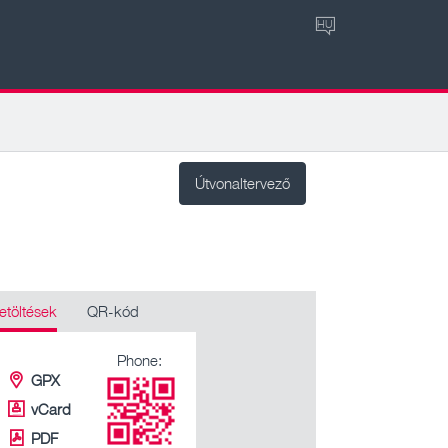
HU
Útvonaltervező
etöltések
QR-kód
Phone:
GPX
vCard
PDF