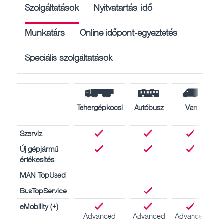
Szolgáltatások
Nyitvatartási idő
Munkatárs
Online időpont-egyeztetés
Speciális szolgáltatások
Tehergépkocsi
Autóbusz
Van
Szerviz
Új gépjármű
értékesítés
MAN TopUsed
BusTopService
eMobility (+)
Advanced
Advanced
Advanced