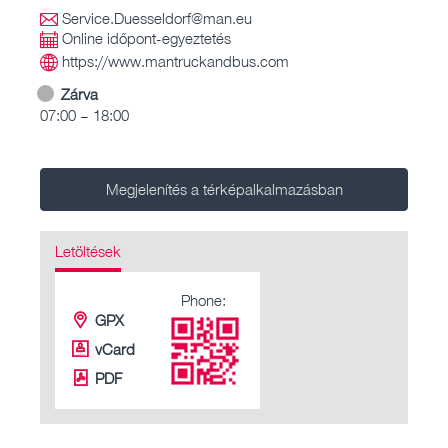
Service.Duesseldorf@man.eu
Online időpont-egyeztetés
https://www.mantruckandbus.com
Zárva
07:00 – 18:00
Megjelenítés a térképalkalmazásban
Letöltések
Phone:
GPX
vCard
PDF