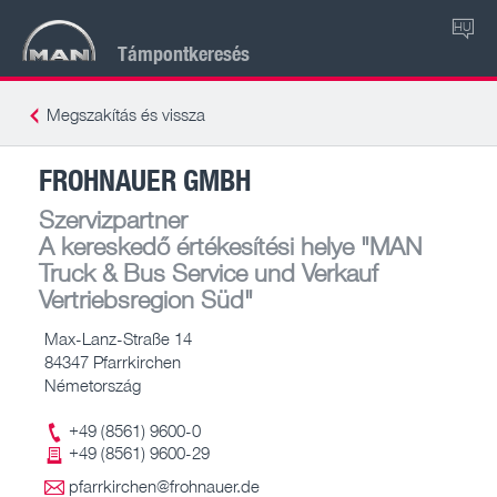
HU
Támpontkeresés
Megszakítás és vissza
FROHNAUER GMBH
Szervizpartner
A kereskedő értékesítési helye
"MAN
Truck & Bus Service und Verkauf
Vertriebsregion Süd"
Max-Lanz-Straße 14
84347 Pfarrkirchen
Németország
+49 (8561) 9600-0
+49 (8561) 9600-29
pfarrkirchen@frohnauer.de