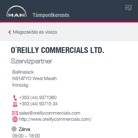
HU
Támpontkeresés
Megszakítás és vissza
O´REILLY COMMERCIALS LTD.
Szervizpartner
Ballinalack
N91ATYO West Meath
Írország
+353 (44) 9371360
+353 (44) 93715 34
sales@oreillycommercials.com
http://www.oreillycommercials.com/
Zárva
09:00 – 18:00