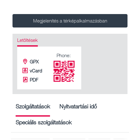
Megjelenítés a térképalkalmazásban
Letöltések
Phone:
GPX
vCard
PDF
Szolgáltatások
Nyitvatartási idő
Speciális szolgáltatások