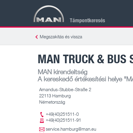
Támpontkeresés
Megszakítás és vissza
MAN TRUCK & BUS 
MAN kirendeltség
A kereskedő értékesítési helye
"MA
Amandus-Stubbe-Straße 2
22113 Hamburg
Németország
+49(40)251511-0
+49(40)251511-91
service.hamburg@man.eu