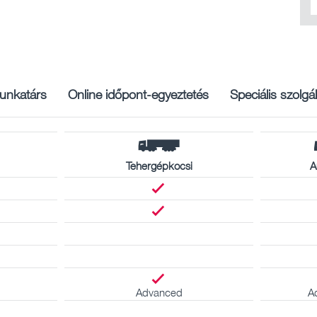
unkatárs
Online időpont-egyeztetés
Speciális szolgá
Tehergépkocsi
A
Advanced
A