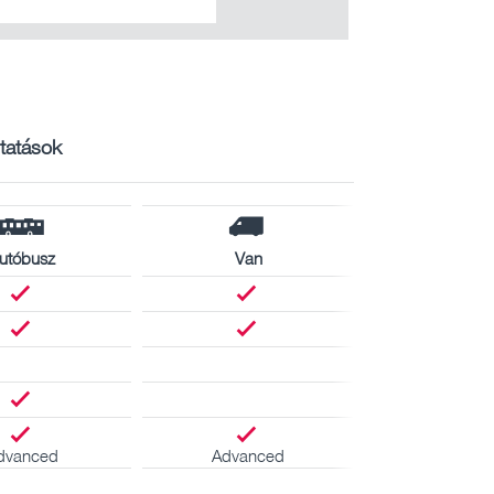
ltatások
utóbusz
Van
dvanced
Advanced