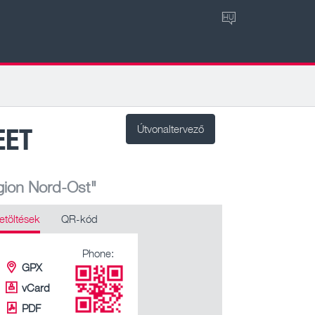
HU
EET
Útvonaltervező
gion Nord-Ost"
etöltések
QR-kód
Phone:
GPX
vCard
PDF