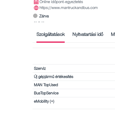
Online időpont-egyeztetés
https://www.mantruckandbus.com
Zárva
-- – --
Szolgáltatások
Nyitvatartási idő
M
Szerviz
Új gépjármű értékesítés
MAN TopUsed
BusTopService
eMobility (+)