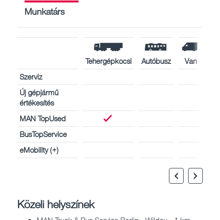
Munkatárs
Tehergépkocsi
Autóbusz
Van
Szerviz
Új gépjármű
értékesítés
MAN TopUsed
BusTopService
eMobility (+)
Közeli helyszínek