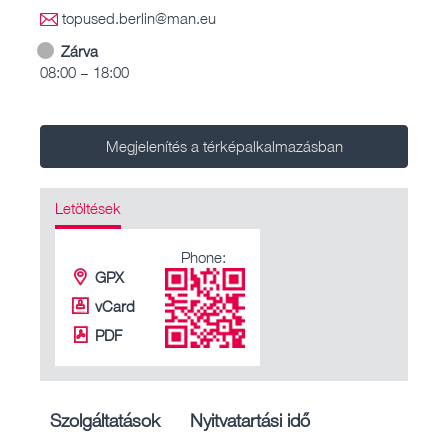
topused.berlin@man.eu
Zárva
08:00 – 18:00
Megjelenítés a térképalkalmazásban
Letöltések
Phone:
GPX
vCard
PDF
Szolgáltatások
Nyitvatartási idő