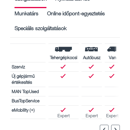
Munkatárs
Online időpont-egyeztetés
Speciális szolgáltatások
Tehergépkocsi
Autóbusz
Van
Szerviz
Új gépjármű
értékesítés
MAN TopUsed
BusTopService
eMobility (+)
Expert
Expert
Expert