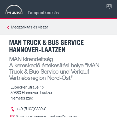
HU
Támpontkeresés
Megszakítás és vissza
MAN TRUCK & BUS SERVICE
HANNOVER-LAATZEN
MAN kirendeltség
A kereskedő értékesítési helye
"MAN
Truck & Bus Service und Verkauf
Vertriebsregion Nord-Ost"
Lübecker Straße 15
30880 Hannover-Laatzen
Németország
+49 (5102)9389-0
Service.Hannover-Laatzen@man.eu