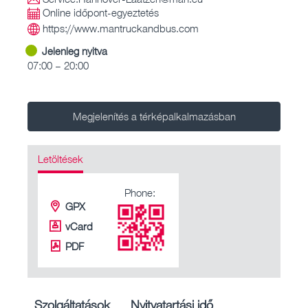
Online időpont-egyeztetés
https://www.mantruckandbus.com
Jelenleg nyitva
07:00 – 20:00
Megjelenítés a térképalkalmazásban
Letöltések
Phone:
GPX
vCard
PDF
Szolgáltatások
Nyitvatartási idő