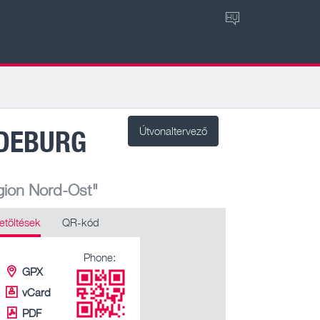
HU
GDEBURG
Útvonaltervező
gion Nord-Ost"
etöltések
QR-kód
Phone:
GPX
vCard
PDF