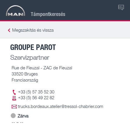
HU
Támpontkeresés
Megszakítás és vissza
GROUPE PAROT
Szervizpartner
Rue de Fieuzal - ZAC de Fieuzal
33520 Bruges
Franciaország
+33 (5) 57 35 52 30
+33 (5) 56 49 22 82
trucks.bordeaux.atelier@tressol-chabrier.com
Zárva
-- – --