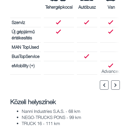
Tehergépkocsi
Autóbusz
Van
H
Szerviz
Új gépjármű
értékesítés
MAN TopUsed
BusTopService
eMobility (+)
Advanced
Közeli helyszínek
Nanni Industries S.A.S. - 68 km
NEGO-TRUCKS PONS - 99 km
TRUCK 16 - 111 km