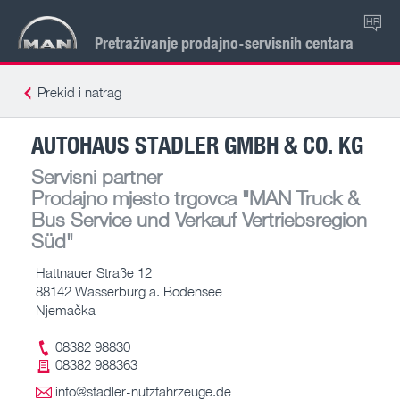
HR
Pretraživanje prodajno-servisnih centara
Prekid i natrag
AUTOHAUS STADLER GMBH & CO. KG
Servisni partner
Prodajno mjesto trgovca
"MAN Truck &
Bus Service und Verkauf Vertriebsregion
Süd"
Hattnauer Straße 12
88142 Wasserburg a. Bodensee
Njemačka
08382 98830
08382 988363
info@stadler-nutzfahrzeuge.de