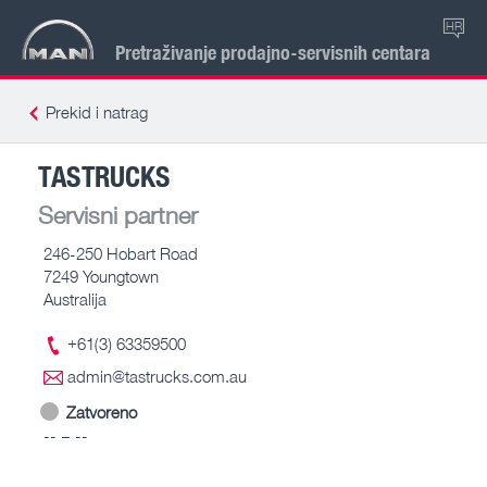
HR
Pretraživanje prodajno-servisnih centara
Prekid i natrag
TASTRUCKS
Servisni partner
246-250 Hobart Road
7249 Youngtown
Australija
+61(3) 63359500
admin@tastrucks.com.au
Zatvoreno
-- – --