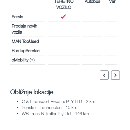
TERETNO
Autobus
Van
VOZILO
Servis
Prodaja novih
vozila
MAN TopUsed
BusTopService
eMobility (+)
Obližnje lokacije
C & I Transport Repairs PTY LTD - 2 km
Penske - Launceston - 15 km
WB Truck N Trailer Pty Ltd - 146 km