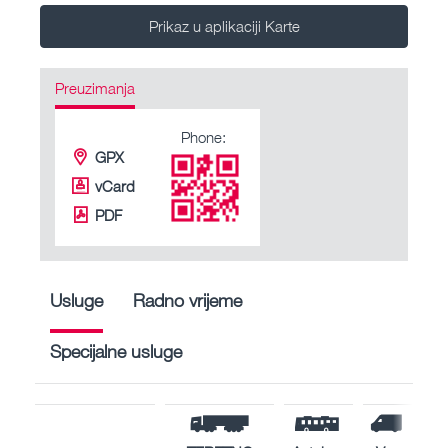
Prikaz u aplikaciji Karte
Preuzimanja
Phone:
GPX
vCard
PDF
Usluge
Radno vrijeme
Specijalne usluge