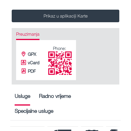
Prikaz u aplikaciji Karte
Preuzimanja
Phone:
GPX
vCard
PDF
Usluge
Radno vrijeme
Specijalne usluge