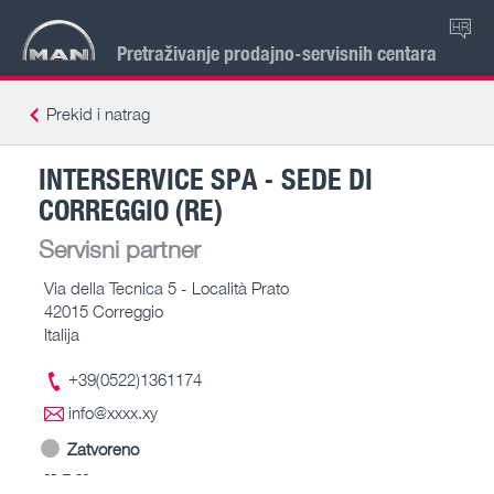
HR
Pretraživanje prodajno-servisnih centara
Prekid i natrag
INTERSERVICE SPA - SEDE DI
CORREGGIO (RE)
Servisni partner
Via della Tecnica 5 - Località Prato
42015 Correggio
Italija
+39(0522)1361174
info@xxxx.xy
Zatvoreno
-- – --