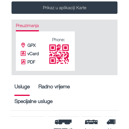
Prikaz u aplikaciji Karte
Preuzimanja
Phone:
GPX
vCard
PDF
Usluge
Radno vrijeme
Specijalne usluge