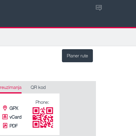
HR
Planer rute
reuzimanja
QR kod
Phone:
GPX
vCard
PDF