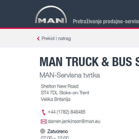
Pretraživanje prodajno-servis
Prekid i natrag
MAN TRUCK & BUS 
MAN-Servisna tvrtka
Shelton New Road
ST4 7DL Stoke-on-Trent
Velika Britanija
+44 (1782) 848485
darren.jenkinson@man.eu
Zatvoreno
07:00 – 12:00