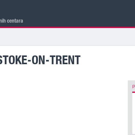
nih centara
STOKE-ON-TRENT
P