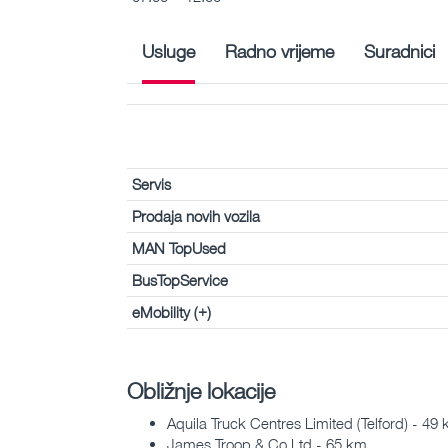
Usluge
Radno vrijeme
Suradnici
Servis
Prodaja novih vozila
MAN TopUsed
BusTopService
eMobility (+)
Obližnje lokacije
Aquila Truck Centres Limited (Telford) - 49
James Troop & Co Ltd - 65 km