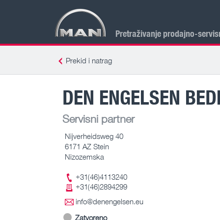
Pretraživanje prodajno-servis
Prekid i natrag
DEN ENGELSEN BED
Servisni partner
Nijverheidsweg 40
6171 AZ Stein
Nizozemska
+31(46)4113240
+31(46)2894299
info@denengelsen.eu
Zatvoreno