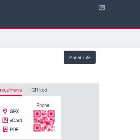
HR
Planer rute
reuzimanja
QR kod
Phone:
GPX
vCard
PDF