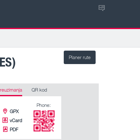
HR
ES)
Planer rute
reuzimanja
QR kod
Phone:
GPX
vCard
PDF