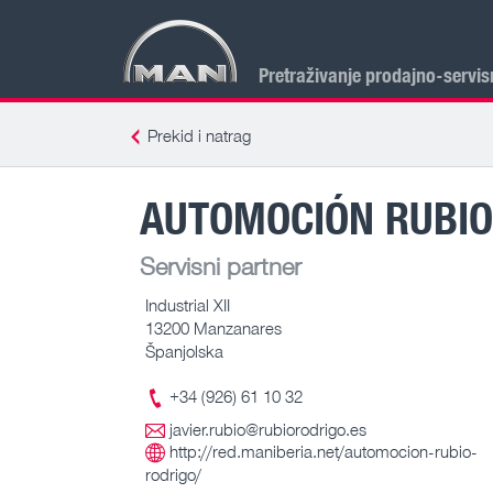
Pretraživanje prodajno-servis
Prekid i natrag
AUTOMOCIÓN RUBIO
Servisni partner
Industrial XII
13200 Manzanares
Španjolska
+34 (926) 61 10 32
javier.rubio@rubiorodrigo.es
http://red.maniberia.net/automocion-rubio-
rodrigo/