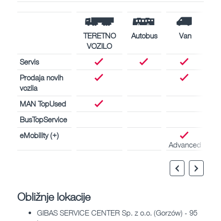
TERETNO
Autobus
Van
VOZILO
Servis
Prodaja novih
vozila
MAN TopUsed
BusTopService
eMobility (+)
Advanced
Obližnje lokacije
GIBAS SERVICE CENTER Sp. z o.o. (Gorzów) - 95