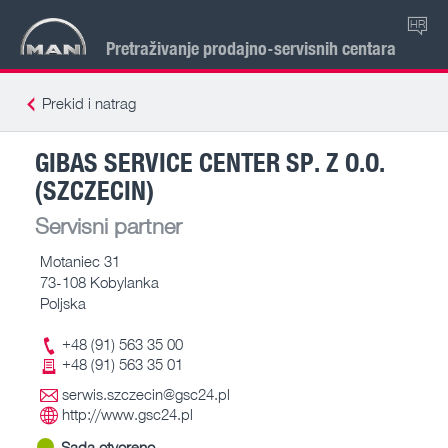
HR
Pretraživanje prodajno-servisnih centara
Prekid i natrag
GIBAS SERVICE CENTER SP. Z O.O.
(SZCZECIN)
Servisni partner
Motaniec 31
73-108 Kobylanka
Poljska
+48 (91) 563 35 00
+48 (91) 563 35 01
serwis.szczecin@gsc24.pl
http://www.gsc24.pl
Sada otvoreno