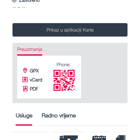
-- – --
Prikaz u aplikaciji Karte
Preuzimanja
Phone:
GPX
vCard
PDF
Usluge
Radno vrijeme