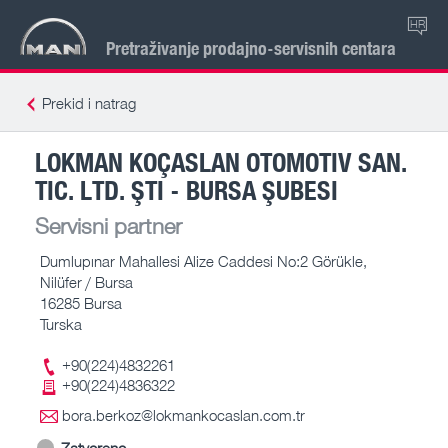
HR
Pretraživanje prodajno-servisnih centara
Prekid i natrag
LOKMAN KOÇASLAN OTOMOTIV SAN.
TIC. LTD. ŞTI - BURSA ŞUBESI
Servisni partner
Dumlupınar Mahallesi Alize Caddesi No:2 Görükle,
Nilüfer / Bursa
16285 Bursa
Turska
+90(224)4832261
+90(224)4836322
bora.berkoz@lokmankocaslan.com.tr
Zatvoreno