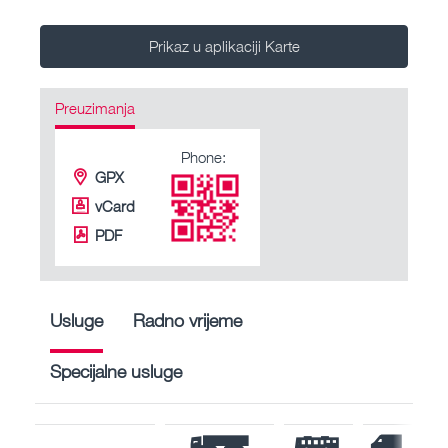
Prikaz u aplikaciji Karte
Preuzimanja
Phone:
GPX
vCard
PDF
Usluge
Radno vrijeme
Specijalne usluge