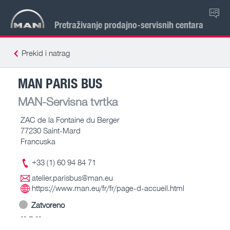
HR
Pretraživanje prodajno-servisnih centara
Prekid i natrag
MAN PARIS BUS
MAN-Servisna tvrtka
ZAC de la Fontaine du Berger
77230 Saint-Mard
Francuska
+33 (1) 60 94 84 71
atelier.parisbus@man.eu
https://www.man.eu/fr/fr/page-d-accueil.html
Zatvoreno
-- – --