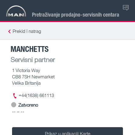
HR
Pretraživanje prodajno-servisnih centara
Prekid i natrag
MANCHETTS
Servisni partner
1 Victoria Way
CB8 7SH Newmarket
Velika Britanija
+44(1638) 661113
Zatvoreno
-- – --
Prikaz u aplikaciji Karte