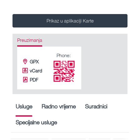
Prikaz u aplikaciji Karte
Preuzimanja
Phone:
GPX
vCard
PDF
Usluge
Radno vrijeme
Suradnici
Specijalne usluge