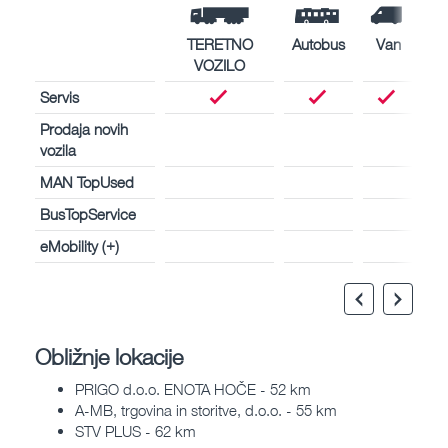
TERETNO
Autobus
Van
VOZILO
Servis
Prodaja novih
vozila
MAN TopUsed
BusTopService
eMobility (+)
Obližnje lokacije
PRIGO d.o.o. ENOTA HOČE - 52 km
A-MB, trgovina in storitve, d.o.o. - 55 km
STV PLUS - 62 km