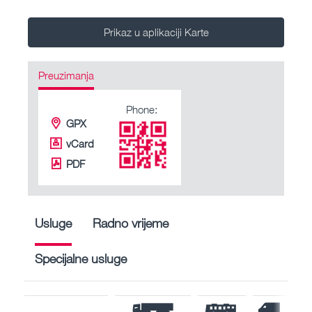
Prikaz u aplikaciji Karte
Preuzimanja
Phone:
GPX
vCard
PDF
Usluge
Radno vrijeme
Specijalne usluge