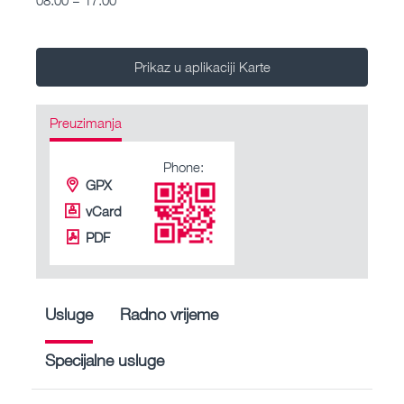
Prikaz u aplikaciji Karte
Preuzimanja
Phone:
GPX
vCard
PDF
Usluge
Radno vrijeme
Specijalne usluge