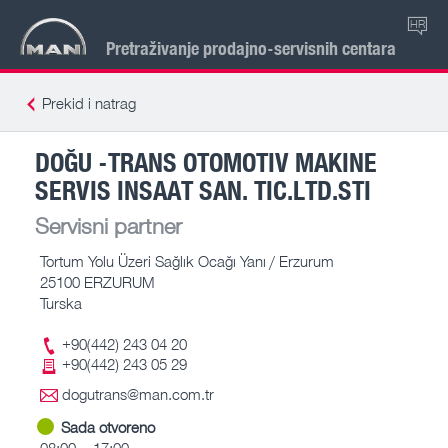
HR
Pretraživanje prodajno-servisnih centara
Prekid i natrag
DOĞU -TRANS OTOMOTIV MAKINE
SERVIS INSAAT SAN. TIC.LTD.STI
Servisni partner
Tortum Yolu Üzeri Sağlık Ocağı Yanı / Erzurum
25100 ERZURUM
Turska
+90(442) 243 04 20
+90(442) 243 05 29
dogutrans@man.com.tr
Sada otvoreno
08:00 – 17:00