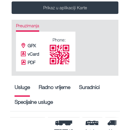
Prikaz u aplikaciji Karte
Preuzimanja
Phone:
GPX
vCard
PDF
Usluge
Radno vrijeme
Suradnici
Specijalne usluge