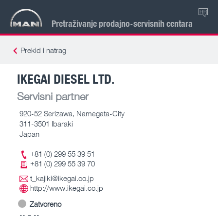
HR
Pretraživanje prodajno-servisnih centara
Prekid i natrag
IKEGAI DIESEL LTD.
Servisni partner
920-52 Serizawa, Namegata-City
311-3501 Ibaraki
Japan
+81 (0) 299 55 39 51
+81 (0) 299 55 39 70
t_kajiki@ikegai.co.jp
http://www.ikegai.co.jp
Zatvoreno
-- – --