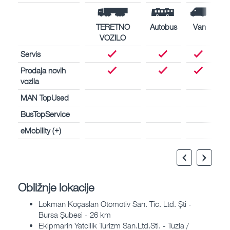
TERETNO
Autobus
Van
VOZILO
Servis
Prodaja novih
vozila
MAN TopUsed
BusTopService
eMobility (+)
Obližnje lokacije
Lokman Koçaslan Otomotiv San. Tic. Ltd. Şti -
Bursa Şubesi - 26 km
Ekipmarin Yatcilik Turizm San.Ltd.Sti. - Tuzla /