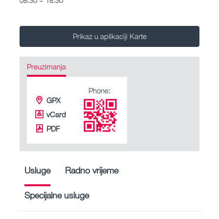
Prikaz u aplikaciji Karte
Preuzimanja
Phone:
GPX
vCard
PDF
Usluge
Radno vrijeme
Specijalne usluge