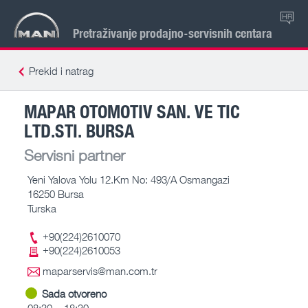
HR
Pretraživanje prodajno-servisnih centara
Prekid i natrag
MAPAR OTOMOTIV SAN. VE TIC
LTD.STI. BURSA
Servisni partner
Yeni Yalova Yolu 12.Km No: 493/A Osmangazi
16250 Bursa
Turska
+90(224)2610070
+90(224)2610053
maparservis@man.com.tr
Sada otvoreno
08:30 – 18:30