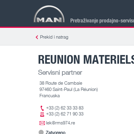
Pretraživanje prodajno-servis
Prekid i natrag
REUNION MATERIEL
Servisni partner
38 Route de Cambaie
97460 Saint-Paul (La Réunion)
Francuska
+33 (2) 62 33 33 83
+33 (2) 62 71 90 33
lek@rms974.re
Zatvoreno