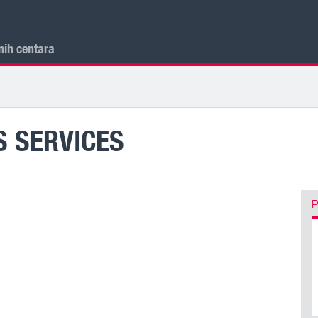
nih centara
S SERVICES
P