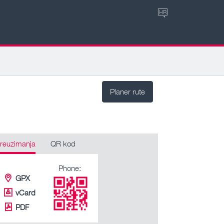
HR
Planer rute
reuzimanja
QR kod
Phone:
GPX
vCard
PDF