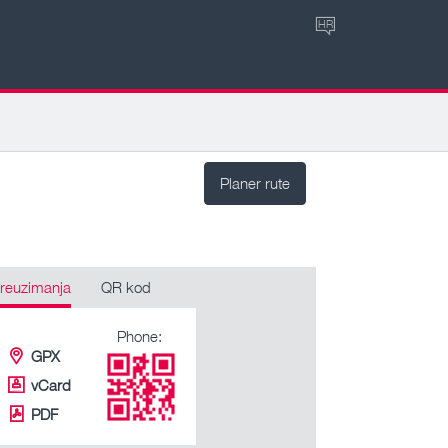
HR
Planer rute
reuzimanja
QR kod
Phone:
GPX
vCard
PDF