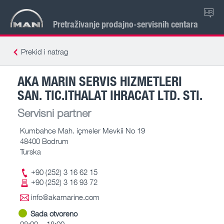
HR
Pretraživanje prodajno-servisnih centara
Prekid i natrag
AKA MARIN SERVIS HIZMETLERI
SAN. TIC.ITHALAT IHRACAT LTD. STI.
Servisni partner
Kumbahce Mah. içmeler Mevkii No 19
48400 Bodrum
Turska
+90 (252) 3 16 62 15
+90 (252) 3 16 93 72
info@akamarine.com
Sada otvoreno
08:00 – 18:00