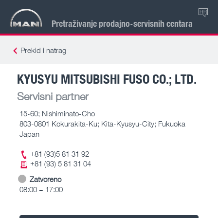
HR
Pretraživanje prodajno-servisnih centara
Prekid i natrag
KYUSYU MITSUBISHI FUSO CO.; LTD.
Servisni partner
15-60; Nishiminato-Cho
803-0801 Kokurakita-Ku; Kita-Kyusyu-City; Fukuoka
Japan
+81 (93)5 81 31 92
+81 (93) 5 81 31 04
Zatvoreno
08:00 – 17:00