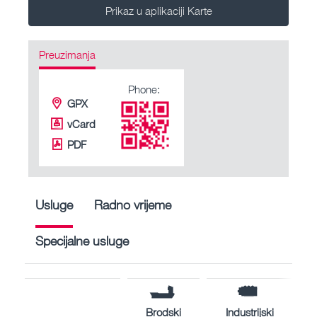
Prikaz u aplikaciji Karte
Preuzimanja
Phone:
GPX
vCard
PDF
Usluge
Radno vrijeme
Specijalne usluge
Brodski
Industrijski