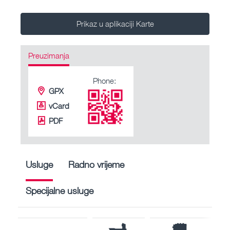
Prikaz u aplikaciji Karte
Preuzimanja
Phone:
GPX
vCard
PDF
Usluge
Radno vrijeme
Specijalne usluge