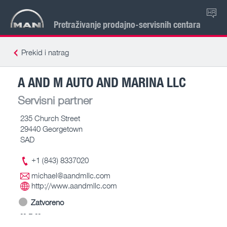
HR
Pretraživanje prodajno-servisnih centara
Prekid i natrag
A AND M AUTO AND MARINA LLC
Servisni partner
235 Church Street
29440 Georgetown
SAD
+1 (843) 8337020
michael@aandmllc.com
http://www.aandmllc.com
Zatvoreno
-- – --