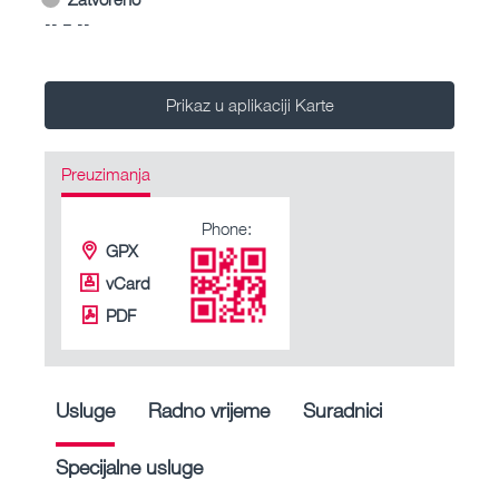
-- – --
Prikaz u aplikaciji Karte
Preuzimanja
Phone:
GPX
vCard
PDF
Usluge
Radno vrijeme
Suradnici
Specijalne usluge