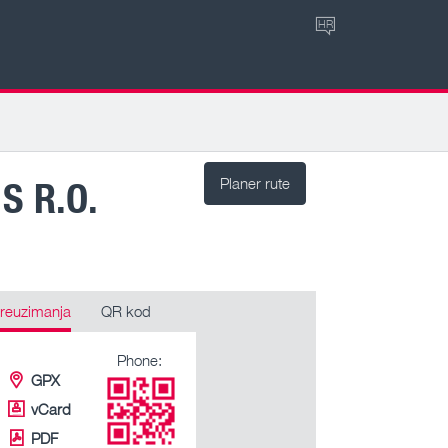
HR
 R.O.
Planer rute
reuzimanja
QR kod
Phone:
GPX
vCard
PDF