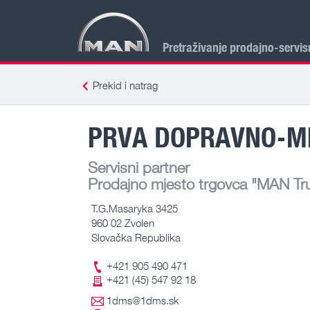
Pretraživanje prodajno-servis
Prekid i natrag
PRVA DOPRAVNO-ME
Servisni partner
Prodajno mjesto trgovca
"MAN Truc
T.G.Masaryka 3425
960 02 Zvolen
Slovačka Republika
+421 905 490 471
+421 (45) 547 92 18
1dms@1dms.sk