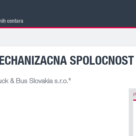
nih centara
CHANIZACNA SPOLOCNOST S
k & Bus Slovakia s.r.o."
P