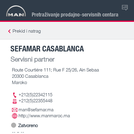
HR
Pretraživanje prodajno-servisnih centara
Prekid i natrag
SEFAMAR CASABLANCA
Servisni partner
Route Courtiére 111; Rue F 25/26, Ain Sebaa
20300 Casablanca
Maroko
+212(5)22342115
+212(5)22355448
man@sefamar.ma
http://www.manmaroc.ma
Zatvoreno
-- – --