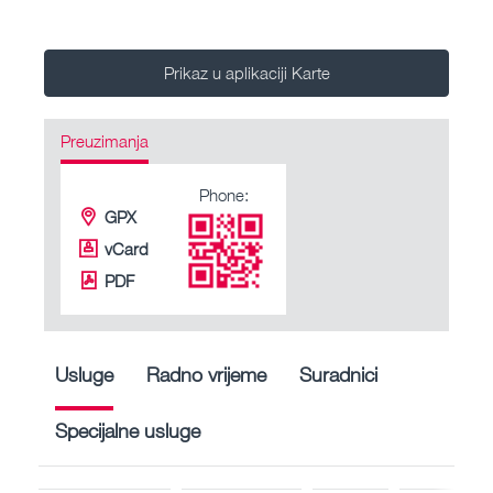
Prikaz u aplikaciji Karte
Preuzimanja
Phone:
GPX
vCard
PDF
Usluge
Radno vrijeme
Suradnici
Specijalne usluge