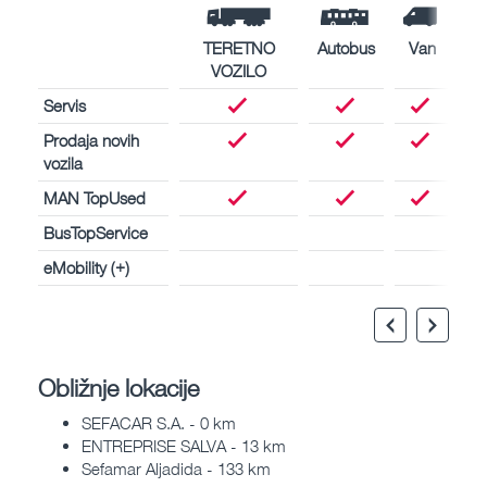
TERETNO
Autobus
Van
VOZILO
Servis
Prodaja novih
vozila
MAN TopUsed
BusTopService
eMobility (+)
Obližnje lokacije
SEFACAR S.A. - 0 km
ENTREPRISE SALVA - 13 km
Sefamar Aljadida - 133 km