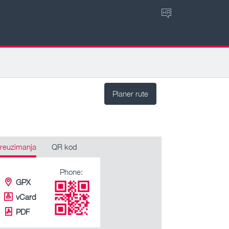
HR
Planer rute
reuzimanja
QR kod
Phone:
GPX
vCard
PDF