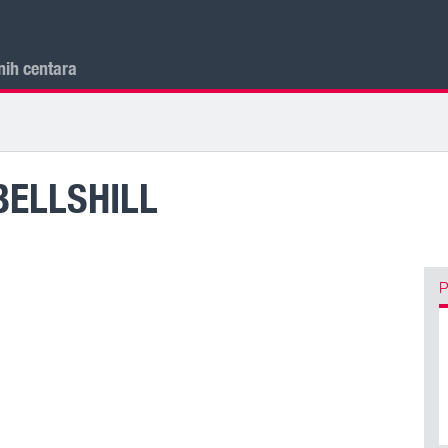
nih centara
BELLSHILL
P