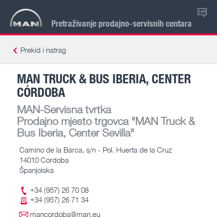
HR
Pretraživanje prodajno-servisnih centara
Prekid i natrag
MAN TRUCK & BUS IBERIA, CENTER
CÓRDOBA
MAN-Servisna tvrtka
Prodajno mjesto trgovca
"MAN Truck &
Bus Iberia, Center Sevilla"
Camino de la Barca, s/n - Pol. Huerta de la Cruz
14010 Cordoba
Španjolska
+34 (957) 26 70 08
+34 (957) 26 71 34
mancordoba@man.eu