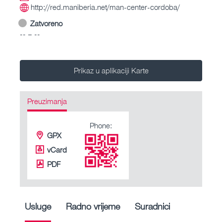
http://red.maniberia.net/man-center-cordoba/
Zatvoreno
-- – --
Prikaz u aplikaciji Karte
Preuzimanja
Phone:
GPX
vCard
PDF
Usluge
Radno vrijeme
Suradnici