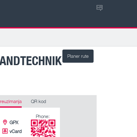
HR
LANDTECHNIK
Planer rute
reuzimanja
QR kod
Phone:
GPX
vCard