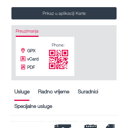
Prikaz u aplikaciji Karte
Preuzimanja
Phone:
GPX
vCard
PDF
Usluge
Radno vrijeme
Suradnici
Specijalne usluge