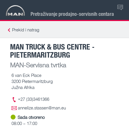
HR
Pretraživanje prodajno-servisnih centara
Prekid i natrag
MAN TRUCK & BUS CENTRE -
PIETERMARITZBURG
MAN-Servisna tvrtka
6 van Eck Place
3200 Pietermaritzburg
Južna Afrika
+27 (33)3461366
annelize.stassen@man.eu
Sada otvoreno
08:00 – 17:00