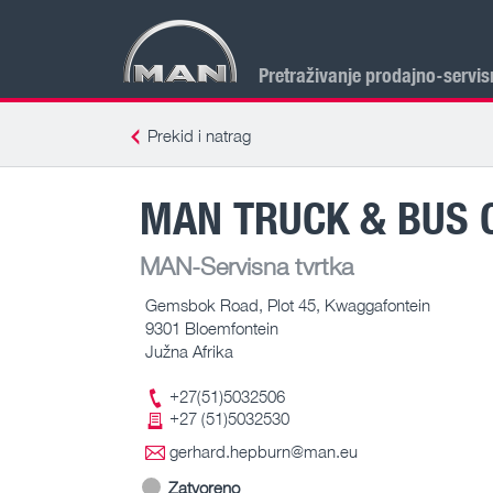
Pretraživanje prodajno-servis
Prekid i natrag
MAN TRUCK & BUS 
MAN-Servisna tvrtka
Gemsbok Road, Plot 45, Kwaggafontein
9301 Bloemfontein
Južna Afrika
+27(51)5032506
+27 (51)5032530
gerhard.hepburn@man.eu
Zatvoreno