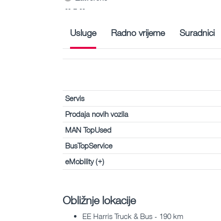
-- – --
Usluge
Radno vrijeme
Suradnici
Servis
Prodaja novih vozila
MAN TopUsed
BusTopService
eMobility (+)
Obližnje lokacije
EE Harris Truck & Bus - 190 km