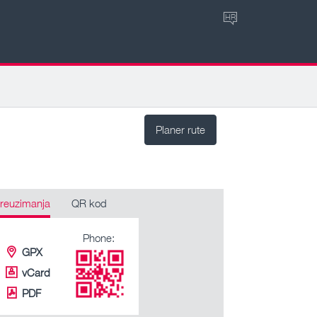
HR
Planer rute
reuzimanja
QR kod
Phone:
GPX
vCard
PDF